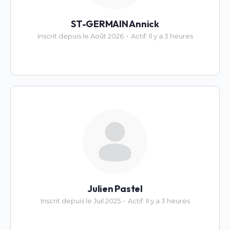
ST-GERMAIN Annick
Inscrit depuis le Août 2026
•
Actif: Il y a 3 heures
Julien Pastel
Inscrit depuis le Juil 2025
•
Actif: Il y a 3 heures