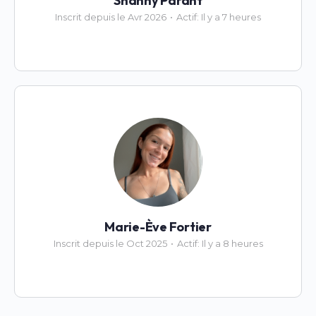
Shanny Parant
Inscrit depuis le Avr 2026
•
Actif: Il y a 7 heures
Marie-Ève Fortier
Inscrit depuis le Oct 2025
•
Actif: Il y a 8 heures