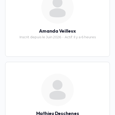
Amanda Veilleux
Inscrit depuis le Juin 2026
•
Actif: Il y a 6 heures
Mathieu Deschenes