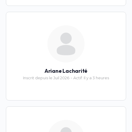
Ariane Lacharité
Inscrit depuis le Juil 2026
•
Actif: Il y a 3 heures