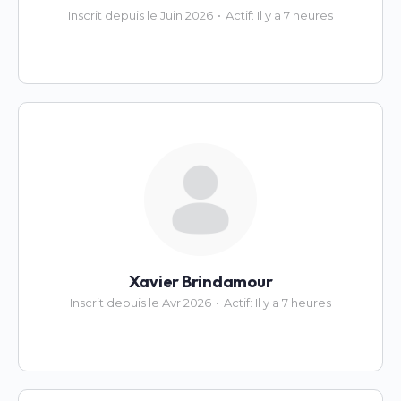
Inscrit depuis le Juin 2026
•
Actif: Il y a 7 heures
Xavier Brindamour
Inscrit depuis le Avr 2026
•
Actif: Il y a 7 heures