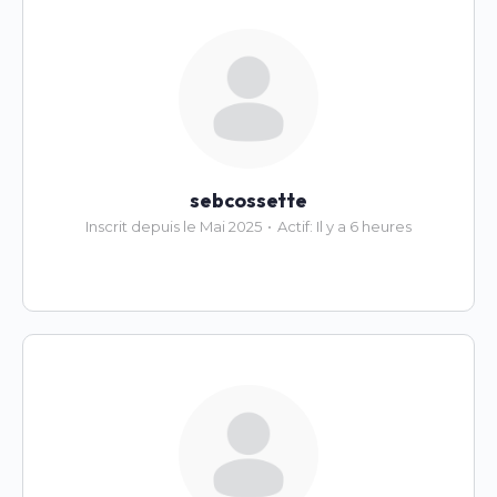
sebcossette
Inscrit depuis le Mai 2025
•
Actif: Il y a 6 heures