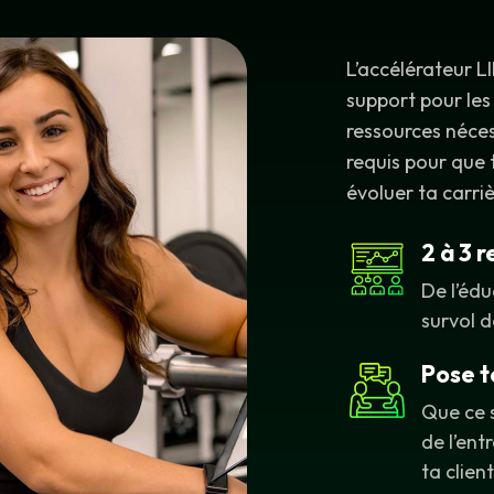
L’accélérateur L
support pour les
ressources néce
requis pour que t
évoluer ta carri
2 à 3 
De l’édu
survol d
Pose t
Que ce s
de l’en
ta client