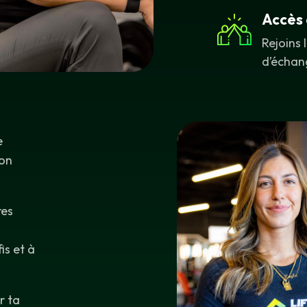
Accès 
Rejoins 
d’échan
e
ton
res
is et à
r ta